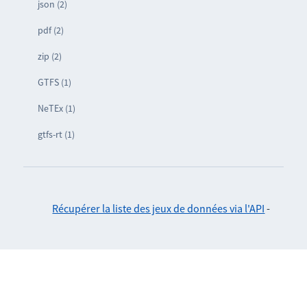
json (2)
pdf (2)
zip (2)
GTFS (1)
NeTEx (1)
gtfs-rt (1)
Récupérer la liste des jeux de données via l'API
-