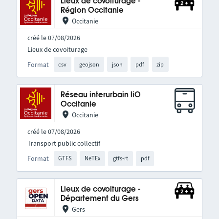
Lieux de covoiturage -
Région Occitanie
Occitanie
créé le 07/08/2026
Lieux de covoiturage
Format
csv
geojson
json
pdf
zip
Réseau interurbain liO
Occitanie
Occitanie
créé le 07/08/2026
Transport public collectif
Format
GTFS
NeTEx
gtfs-rt
pdf
Lieux de covoiturage -
Département du Gers
Gers