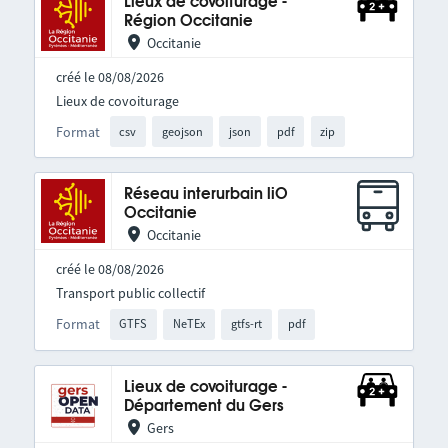
Lieux de covoiturage -
Région Occitanie
Occitanie
créé le 08/08/2026
Lieux de covoiturage
Format
csv
geojson
json
pdf
zip
Réseau interurbain liO
Occitanie
Occitanie
créé le 08/08/2026
Transport public collectif
Format
GTFS
NeTEx
gtfs-rt
pdf
Lieux de covoiturage -
Département du Gers
Gers