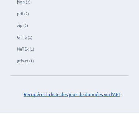
json (2)
pdf (2)
zip (2)
GTFS (1)
NeTEx (1)
gtfs-rt (1)
Récupérer la liste des jeux de données via l'API
-