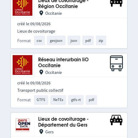
Lieux de covoiturage -
Région Occitanie
Occitanie
créé le 09/08/2026
Lieux de covoiturage
Format
csv
geojson
json
pdf
zip
Réseau interurbain liO
Occitanie
Occitanie
créé le 09/08/2026
Transport public collectif
Format
GTFS
NeTEx
gtfs-rt
pdf
Lieux de covoiturage -
Département du Gers
Gers