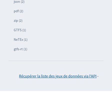
json (2)
pdf (2)
zip (2)
GTFS (1)
NeTEx (1)
gtfs-rt (1)
Récupérer la liste des jeux de données via l'API
-