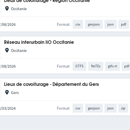
Lieux de covoiturage - Région Occitanie
Occitanie
07/08/2026
Format
csv
geojson
json
pdf
Réseau interurbain liO Occitanie
Occitanie
07/08/2026
Format
GTFS
NeTEx
gtfs-rt
pdf
Lieux de covoiturage - Département du Gers
Gers
13/03/2024
Format
csv
geojson
json
zip