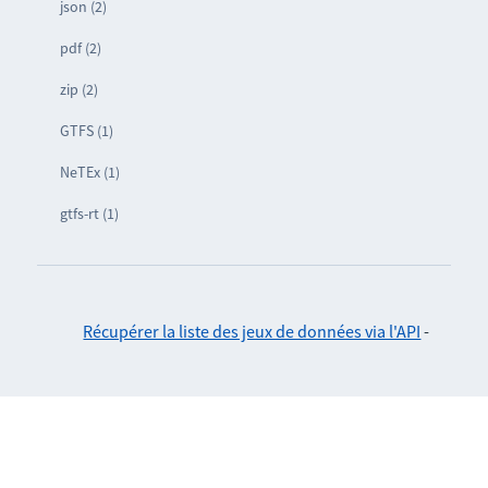
json (2)
pdf (2)
zip (2)
GTFS (1)
NeTEx (1)
gtfs-rt (1)
Récupérer la liste des jeux de données via l'API
-