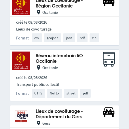
Lieux de covoiturage -
Région Occitanie
Occitanie
créé le 08/08/2026
Lieux de covoiturage
Format
csv
geojson
json
pdf
zip
Réseau interurbain liO
Occitanie
Occitanie
créé le 08/08/2026
Transport public collectif
Format
GTFS
NeTEx
gtfs-rt
pdf
Lieux de covoiturage -
Département du Gers
Gers