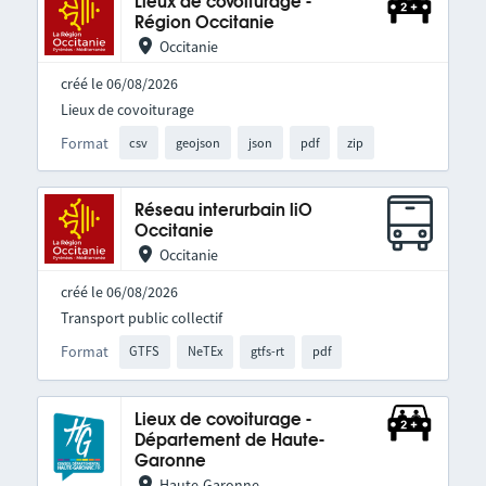
Lieux de covoiturage -
Région Occitanie
Occitanie
créé le 06/08/2026
Lieux de covoiturage
Format
csv
geojson
json
pdf
zip
Réseau interurbain liO
Occitanie
Occitanie
créé le 06/08/2026
Transport public collectif
Format
GTFS
NeTEx
gtfs-rt
pdf
Lieux de covoiturage -
Département de Haute-
Garonne
Haute-Garonne