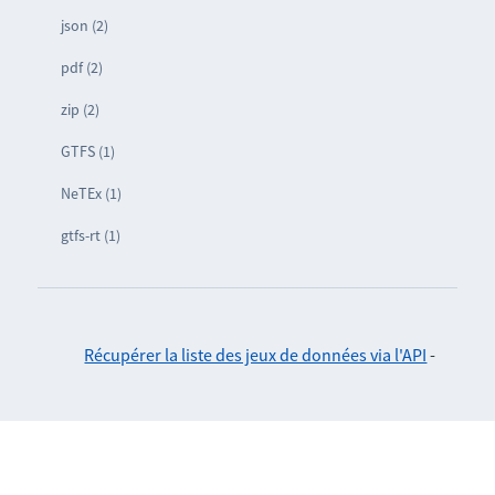
json (2)
pdf (2)
zip (2)
GTFS (1)
NeTEx (1)
gtfs-rt (1)
Récupérer la liste des jeux de données via l'API
-