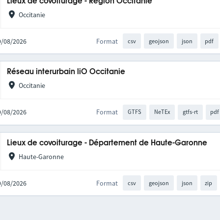
Lieux de covoiturage - Région Occitanie
Occitanie
09/08/2026
Format
csv
geojson
json
pdf
Réseau interurbain liO Occitanie
Occitanie
09/08/2026
Format
GTFS
NeTEx
gtfs-rt
pdf
Lieux de covoiturage - Département de Haute-Garonne
Haute-Garonne
09/08/2026
Format
csv
geojson
json
zip