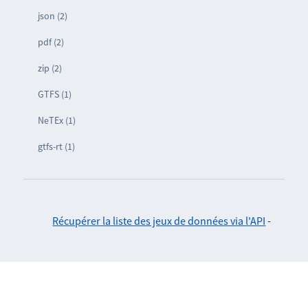
json (2)
pdf (2)
zip (2)
GTFS (1)
NeTEx (1)
gtfs-rt (1)
Récupérer la liste des jeux de données via l'API
-