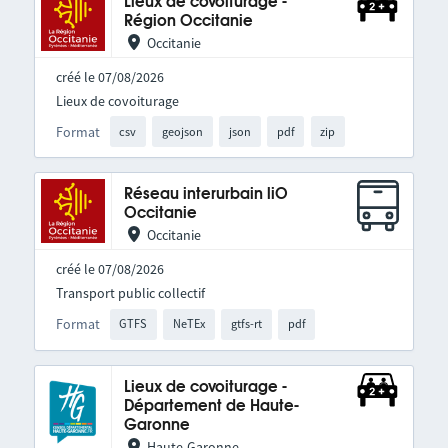
Lieux de covoiturage -
Région Occitanie
Occitanie
créé le 07/08/2026
Lieux de covoiturage
Format
csv
geojson
json
pdf
zip
Réseau interurbain liO
Occitanie
Occitanie
créé le 07/08/2026
Transport public collectif
Format
GTFS
NeTEx
gtfs-rt
pdf
Lieux de covoiturage -
Département de Haute-
Garonne
Haute-Garonne