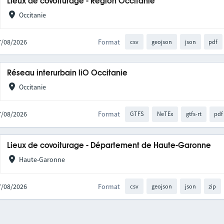
Lieux de covoiturage - Région Occitanie
Occitanie
07/08/2026
Format
csv
geojson
json
pdf
Réseau interurbain liO Occitanie
Occitanie
07/08/2026
Format
GTFS
NeTEx
gtfs-rt
pdf
Lieux de covoiturage - Département de Haute-Garonne
Haute-Garonne
07/08/2026
Format
csv
geojson
json
zip