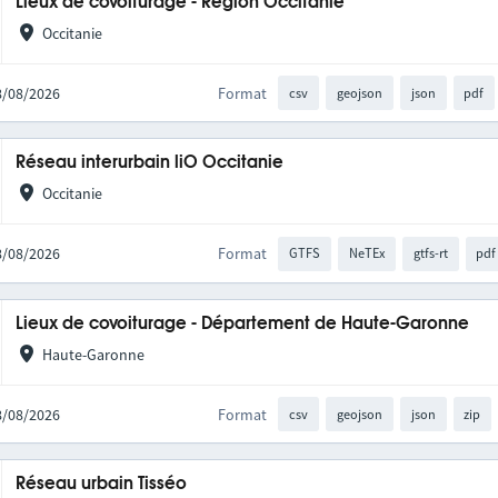
Lieux de covoiturage - Région Occitanie
Occitanie
08/08/2026
Format
csv
geojson
json
pdf
Réseau interurbain liO Occitanie
Occitanie
08/08/2026
Format
GTFS
NeTEx
gtfs-rt
pdf
Lieux de covoiturage - Département de Haute-Garonne
Haute-Garonne
08/08/2026
Format
csv
geojson
json
zip
Réseau urbain Tisséo