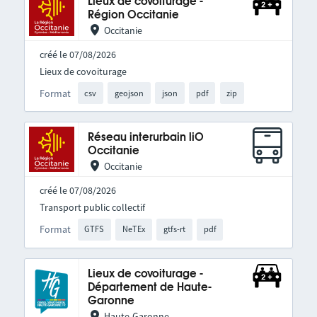
Lieux de covoiturage -
Région Occitanie
Occitanie
créé le 07/08/2026
Lieux de covoiturage
Format
csv
geojson
json
pdf
zip
Réseau interurbain liO
Occitanie
Occitanie
créé le 07/08/2026
Transport public collectif
Format
GTFS
NeTEx
gtfs-rt
pdf
Lieux de covoiturage -
Département de Haute-
Garonne
Haute-Garonne