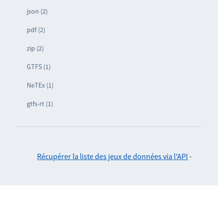
json (2)
pdf (2)
zip (2)
GTFS (1)
NeTEx (1)
gtfs-rt (1)
Récupérer la liste des jeux de données via l'API
-