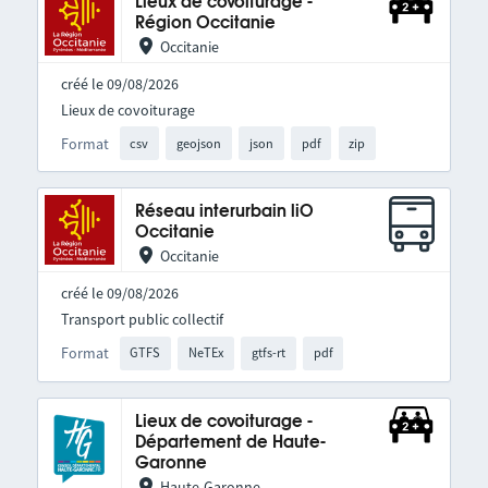
Lieux de covoiturage -
Région Occitanie
Occitanie
créé le 09/08/2026
Lieux de covoiturage
Format
csv
geojson
json
pdf
zip
Réseau interurbain liO
Occitanie
Occitanie
créé le 09/08/2026
Transport public collectif
Format
GTFS
NeTEx
gtfs-rt
pdf
Lieux de covoiturage -
Département de Haute-
Garonne
Haute-Garonne