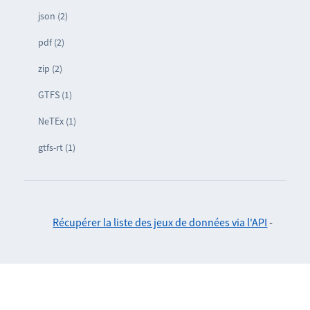
json (2)
pdf (2)
zip (2)
GTFS (1)
NeTEx (1)
gtfs-rt (1)
Récupérer la liste des jeux de données via l'API
-