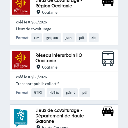
Lieux de covoiturage -
Région Occitanie
Occitanie
créé le 07/08/2026
Lieux de covoiturage
Format
csv
geojson
json
pdf
zip
Réseau interurbain liO
Occitanie
Occitanie
créé le 07/08/2026
Transport public collectif
Format
GTFS
NeTEx
gtfs-rt
pdf
Lieux de covoiturage -
Département de Haute-
Garonne
Haute-Garonne