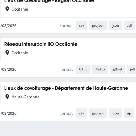
Lieux de covoiturage - Région Occitanie
Occitanie
08/08/2026
Format
csv
geojson
json
pdf
Réseau interurbain liO Occitanie
Occitanie
08/08/2026
Format
GTFS
NeTEx
gtfs-rt
pdf
Lieux de covoiturage - Département de Haute-Garonne
Haute-Garonne
08/08/2026
Format
csv
geojson
json
zip