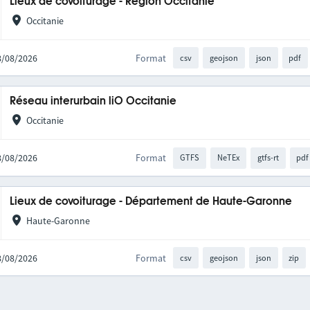
Lieux de covoiturage - Région Occitanie
Occitanie
08/08/2026
Format
csv
geojson
json
pdf
Réseau interurbain liO Occitanie
Occitanie
08/08/2026
Format
GTFS
NeTEx
gtfs-rt
pdf
Lieux de covoiturage - Département de Haute-Garonne
Haute-Garonne
08/08/2026
Format
csv
geojson
json
zip