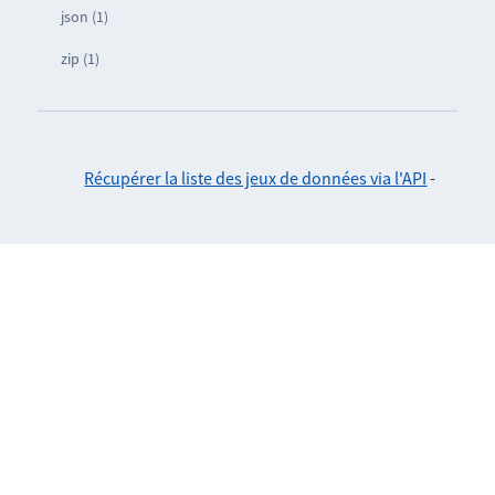
json (1)
zip (1)
Récupérer la liste des jeux de données via l'API
-