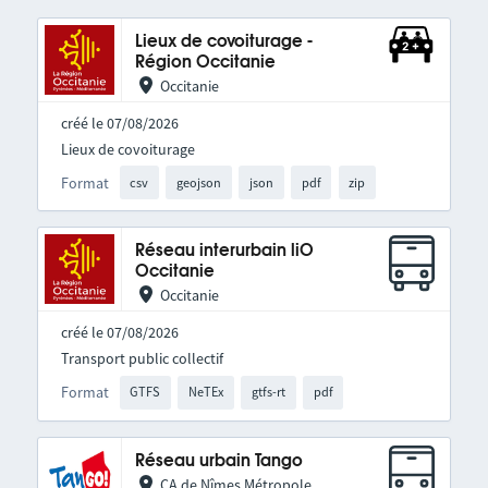
Lieux de covoiturage -
Région Occitanie
Occitanie
créé le 07/08/2026
Lieux de covoiturage
Format
csv
geojson
json
pdf
zip
Réseau interurbain liO
Occitanie
Occitanie
créé le 07/08/2026
Transport public collectif
Format
GTFS
NeTEx
gtfs-rt
pdf
Réseau urbain Tango
CA de Nîmes Métropole