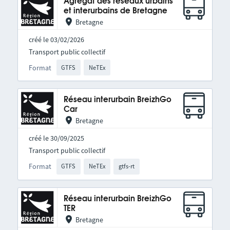
Agrégat des réseaux urbains
et interurbains de Bretagne
Bretagne
créé le 03/02/2026
Transport public collectif
Format
GTFS
NeTEx
Réseau interurbain BreizhGo
Car
Bretagne
créé le 30/09/2025
Transport public collectif
Format
GTFS
NeTEx
gtfs-rt
Réseau interurbain BreizhGo
TER
Bretagne