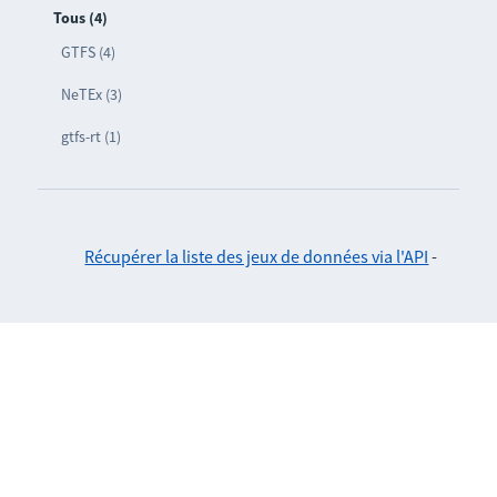
Tous (4)
GTFS (4)
NeTEx (3)
gtfs-rt (1)
Récupérer la liste des jeux de données via l'API
-