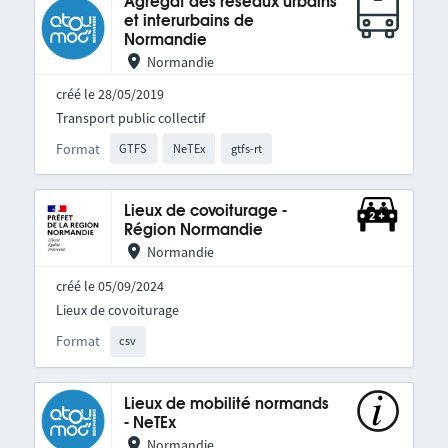
Agrégat des réseaux urbains
et interurbains de
Normandie
Normandie
créé le 28/05/2019
Transport public collectif
Format
GTFS
NeTEx
gtfs-rt
Lieux de covoiturage -
Région Normandie
Normandie
créé le 05/09/2024
Lieux de covoiturage
Format
csv
Lieux de mobilité normands
- NeTEx
Normandie