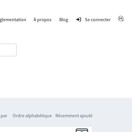
glementation
À propos
Blog
Se connecter
 par
Ordre alphabétique
Récemment ajouté