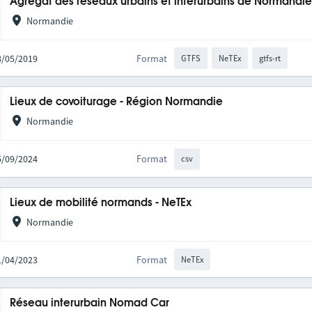
Agrégat des réseaux urbains et interurbains de Normandi
Normandie
28/05/2019
Format
GTFS
NeTEx
gtfs-rt
Lieux de covoiturage - Région Normandie
Normandie
05/09/2024
Format
csv
Lieux de mobilité normands - NeTEx
Normandie
11/04/2023
Format
NeTEx
Réseau interurbain Nomad Car