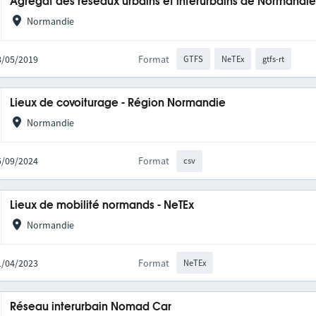
Agrégat des réseaux urbains et interurbains de Normandi
Normandie
28/05/2019
Format
GTFS
NeTEx
gtfs-rt
Lieux de covoiturage - Région Normandie
Normandie
05/09/2024
Format
csv
Lieux de mobilité normands - NeTEx
Normandie
11/04/2023
Format
NeTEx
Réseau interurbain Nomad Car