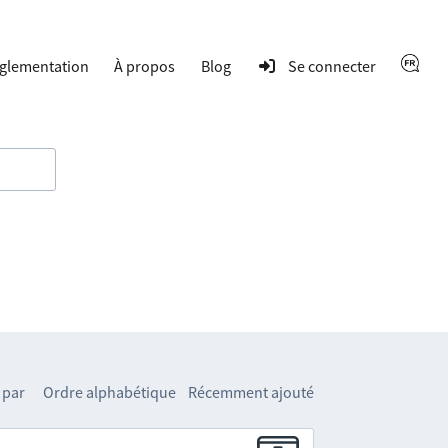
glementation
À propos
Blog
Se connecter
 par
Ordre alphabétique
Récemment ajouté