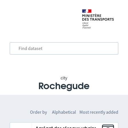
city
Rochegude
Order by
Alphabetical
Most recently added