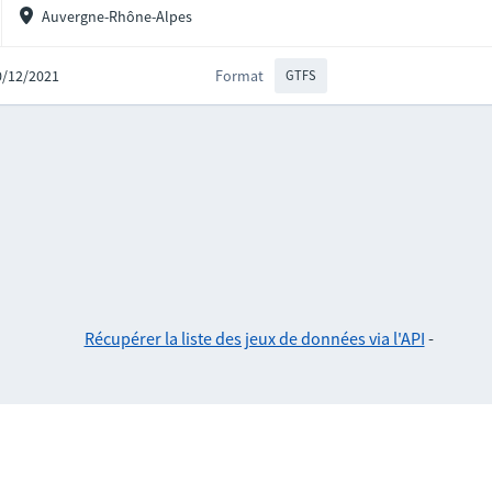
Auvergne-Rhône-Alpes
10/12/2021
Format
GTFS
Récupérer la liste des jeux de données via l'API
-