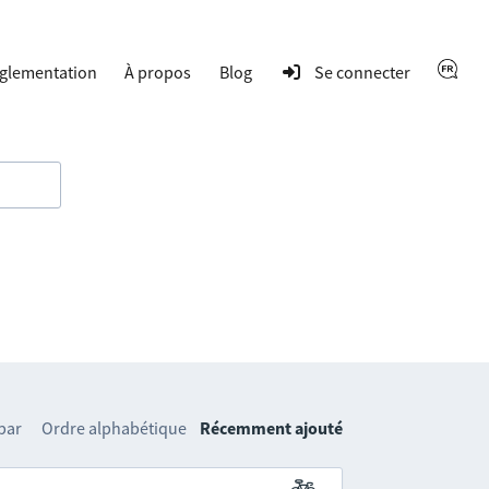
glementation
À propos
Blog
Se connecter
 par
Ordre alphabétique
Récemment ajouté