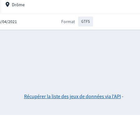
Drôme
15/04/2021
Format
GTFS
Récupérer la liste des jeux de données via l'API
-