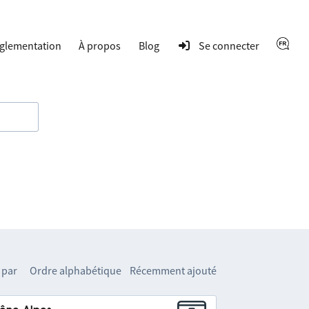
glementation
À propos
Blog
Se connecter
 par
Ordre alphabétique
Récemment ajouté