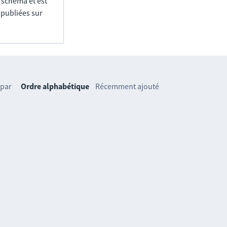
e schéma et est
 publiées sur
 par
Ordre alphabétique
Récemment ajouté