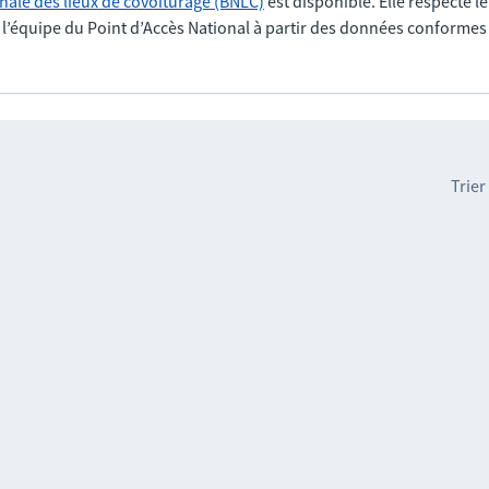
nale des lieux de covoiturage (BNLC)
est disponible. Elle respecte l
r l’équipe du Point d’Accès National à partir des données conformes
Trier