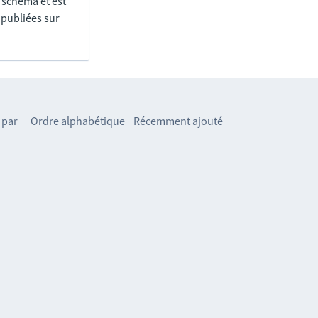
e schéma et est
 publiées sur
 par
Ordre alphabétique
Récemment ajouté