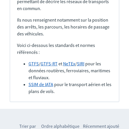
permettant de décrire les réseaux de transports
en commun.
Ils nous renseignent notamment sur la position
des arrêts, les parcours, les horaires de passage
des véhicules.
Voici ci-dessous les standards et normes
référencés :
GTFS
/
GTFS-RT
et
NeTEx
/
SIRI
pour les
données routières, ferroviaires, maritimes
et fluviaux.
SSIM de IATA
pour le transport aérien et les
plans de vols.
Trier par
Ordre alphabétique
Récemment ajouté