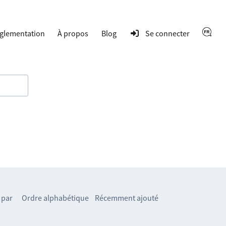
glementation
À propos
Blog
Se connecter
 par
Ordre alphabétique
Récemment ajouté