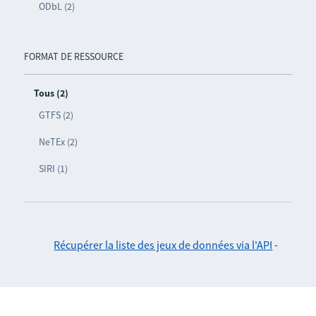
ODbL (2)
FORMAT DE RESSOURCE
Tous (2)
GTFS (2)
NeTEx (2)
SIRI (1)
Récupérer la liste des jeux de données via l'API
-