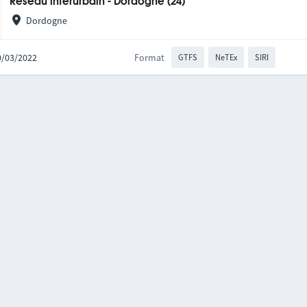
Réseau interurbain - Dordogne (24)
Dordogne
10/03/2022
Format
GTFS
NeTEx
SIRI