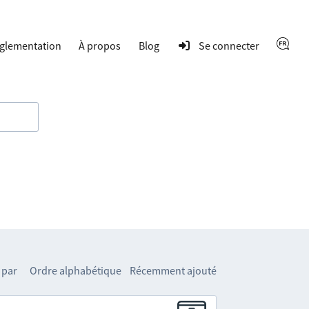
glementation
À propos
Blog
Se connecter
 par
Ordre alphabétique
Récemment ajouté