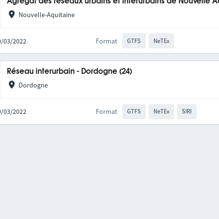
Agrégat des réseaux urbains et interurbains de Nouvelle A
Nouvelle-Aquitaine
10/03/2022
Format
GTFS
NeTEx
Réseau interurbain - Dordogne (24)
Dordogne
10/03/2022
Format
GTFS
NeTEx
SIRI