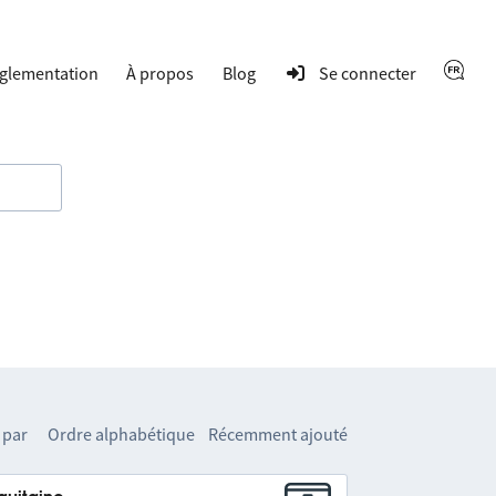
glementation
À propos
Blog
Se connecter
 par
Ordre alphabétique
Récemment ajouté