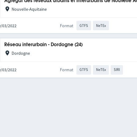
Agrégat des réseaux urbains et interurbains de Nouvelle A
Nouvelle-Aquitaine
10/03/2022
Format
GTFS
NeTEx
Réseau interurbain - Dordogne (24)
Dordogne
10/03/2022
Format
GTFS
NeTEx
SIRI