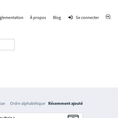
glementation
À propos
Blog
Se connecter
 par
Ordre alphabétique
Récemment ajouté