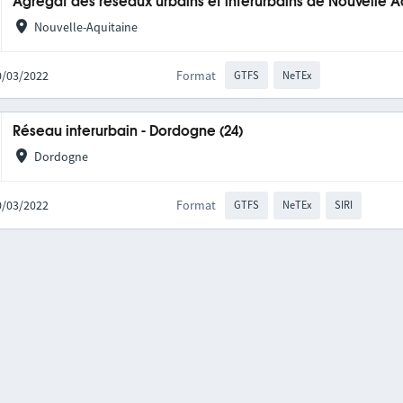
Agrégat des réseaux urbains et interurbains de Nouvelle A
Nouvelle-Aquitaine
10/03/2022
Format
GTFS
NeTEx
Réseau interurbain - Dordogne (24)
Dordogne
10/03/2022
Format
GTFS
NeTEx
SIRI