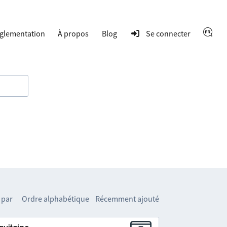
glementation
À propos
Blog
Se connecter
 par
Ordre alphabétique
Récemment ajouté