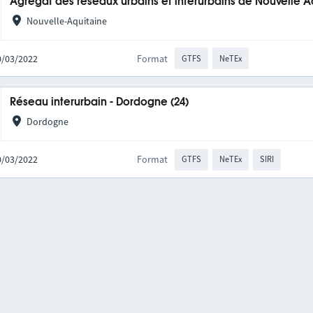
Agrégat des réseaux urbains et interurbains de Nouvelle A
Nouvelle-Aquitaine
10/03/2022
Format
GTFS
NeTEx
Réseau interurbain - Dordogne (24)
Dordogne
10/03/2022
Format
GTFS
NeTEx
SIRI