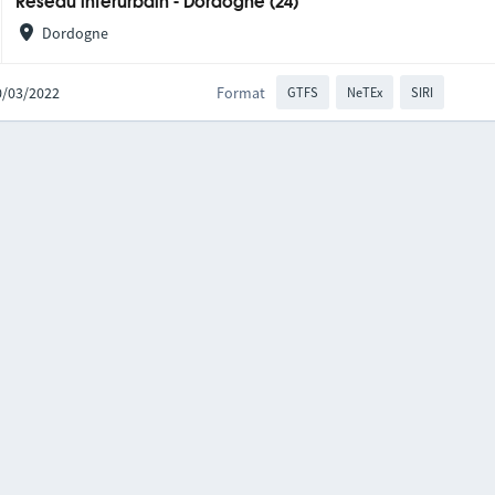
Réseau interurbain - Dordogne (24)
Dordogne
10/03/2022
Format
GTFS
NeTEx
SIRI