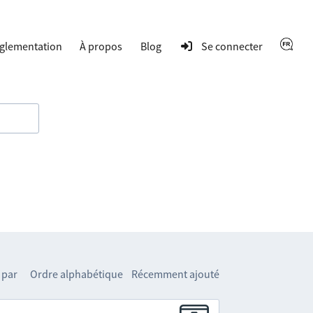
glementation
À propos
Blog
Se connecter
 par
Ordre alphabétique
Récemment ajouté