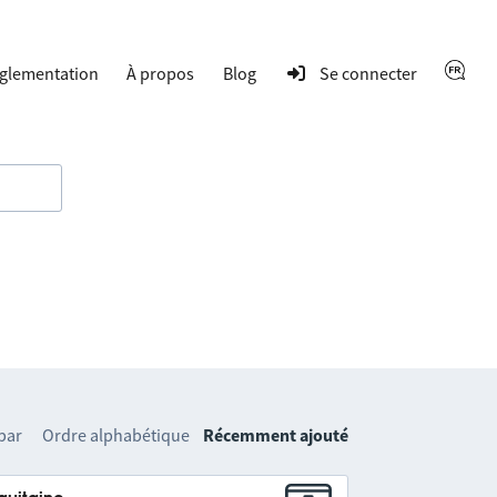
glementation
À propos
Blog
Se connecter
 par
Ordre alphabétique
Récemment ajouté