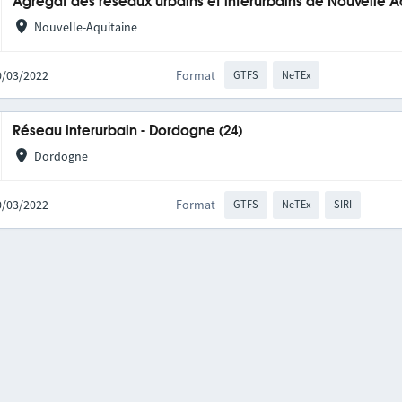
Agrégat des réseaux urbains et interurbains de Nouvelle A
Nouvelle-Aquitaine
10/03/2022
Format
GTFS
NeTEx
Réseau interurbain - Dordogne (24)
Dordogne
10/03/2022
Format
GTFS
NeTEx
SIRI