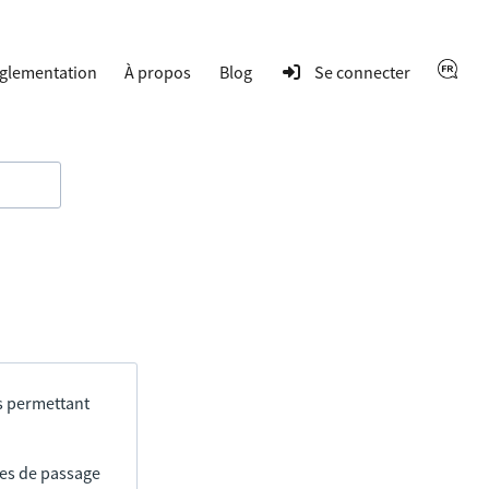
glementation
À propos
Blog
Se connecter
s permettant
res de passage