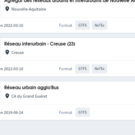
Agrégat des réseaux urbains et interurbains de Nouvelle A
Nouvelle-Aquitaine
on 2022-03-10
Format
GTFS
NeTEx
Réseau interurbain - Creuse (23)
Creuse
on 2022-03-10
Format
GTFS
NeTEx
Réseau urbain agglo'Bus
CA du Grand Guéret
on 2019-06-24
Format
GTFS