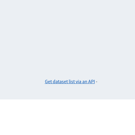
Get dataset list via an API
-