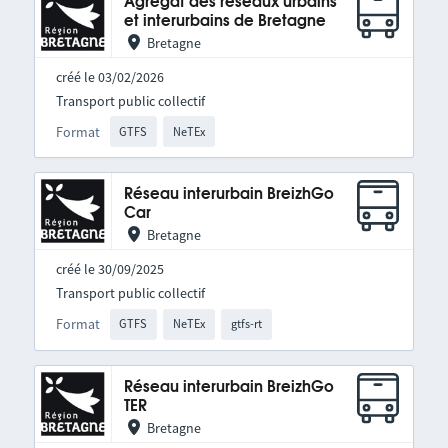
Agrégat des réseaux urbains
et interurbains de Bretagne
Bretagne
créé le 03/02/2026
Transport public collectif
Format
GTFS
NeTEx
Réseau interurbain BreizhGo
Car
Bretagne
créé le 30/09/2025
Transport public collectif
Format
GTFS
NeTEx
gtfs-rt
Réseau interurbain BreizhGo
TER
Bretagne