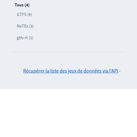
Tous (4)
GTFS (4)
NeTEx (3)
gtfs-rt (1)
Récupérer la liste des jeux de données via l'API
-