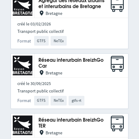
Agrégat des réseaux urbains
et interurbains de Bretagne
Bretagne
créé le 03/02/2026
Transport public collectif
Format
GTFS
NeTEx
Réseau interurbain BreizhGo
Car
Bretagne
créé le 30/09/2025
Transport public collectif
Format
GTFS
NeTEx
gtfs-rt
Réseau interurbain BreizhGo
TER
Bretagne