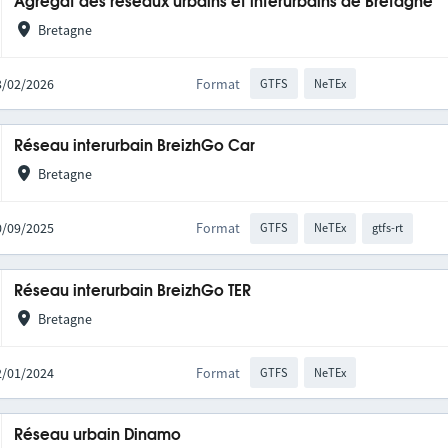
Agrégat des réseaux urbains et interurbains de Bretagne
Bretagne
03/02/2026
Format
GTFS
NeTEx
Réseau interurbain BreizhGo Car
Bretagne
30/09/2025
Format
GTFS
NeTEx
gtfs-rt
Réseau interurbain BreizhGo TER
Bretagne
22/01/2024
Format
GTFS
NeTEx
Réseau urbain Dinamo