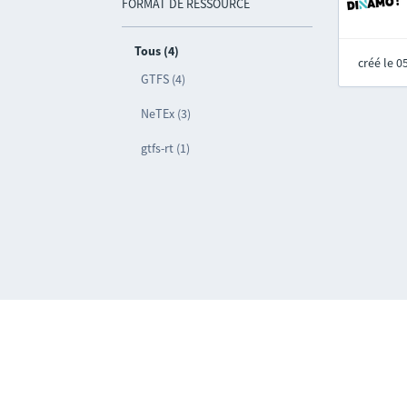
FORMAT DE RESSOURCE
Tous (4)
créé le 
GTFS (4)
NeTEx (3)
gtfs-rt (1)