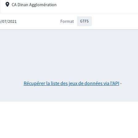
CA Dinan Agglomération
05/07/2021
Format
GTFS
Récupérer la liste des jeux de données via l'API
-