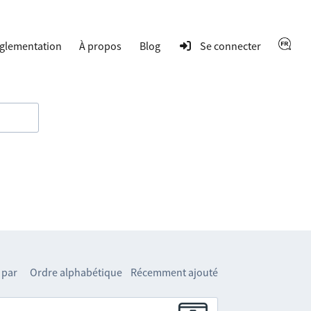
glementation
À propos
Blog
Se connecter
 par
Ordre alphabétique
Récemment ajouté