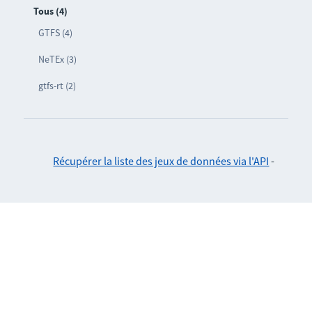
Tous (4)
GTFS (4)
NeTEx (3)
gtfs-rt (2)
Récupérer la liste des jeux de données via l'API
-