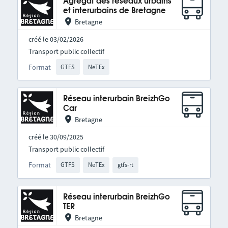
Agrégat des réseaux urbains
et interurbains de Bretagne
Bretagne
créé le 03/02/2026
Transport public collectif
Format
GTFS
NeTEx
Réseau interurbain BreizhGo
Car
Bretagne
créé le 30/09/2025
Transport public collectif
Format
GTFS
NeTEx
gtfs-rt
Réseau interurbain BreizhGo
TER
Bretagne