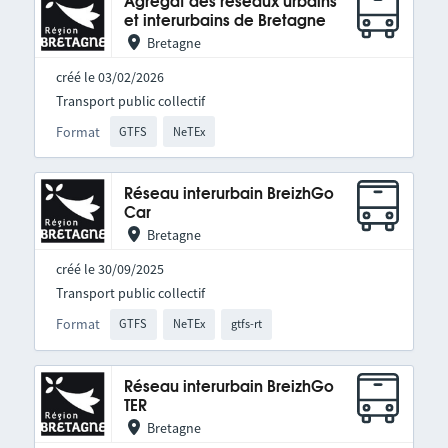
Agrégat des réseaux urbains
et interurbains de Bretagne
Bretagne
créé le 03/02/2026
Transport public collectif
Format
GTFS
NeTEx
Réseau interurbain BreizhGo
Car
Bretagne
créé le 30/09/2025
Transport public collectif
Format
GTFS
NeTEx
gtfs-rt
Réseau interurbain BreizhGo
TER
Bretagne