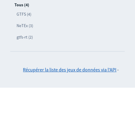
Tous (4)
GTFS (4)
NeTEx (3)
gtfs-rt (2)
Récupérer la liste des jeux de données via l'API
-