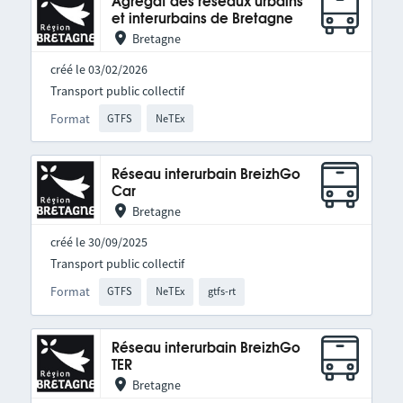
Agrégat des réseaux urbains
et interurbains de Bretagne
Bretagne
créé le 03/02/2026
Transport public collectif
Format
GTFS
NeTEx
Réseau interurbain BreizhGo
Car
Bretagne
créé le 30/09/2025
Transport public collectif
Format
GTFS
NeTEx
gtfs-rt
Réseau interurbain BreizhGo
TER
Bretagne