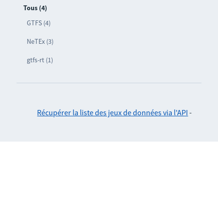
Tous (4)
GTFS (4)
NeTEx (3)
gtfs-rt (1)
Récupérer la liste des jeux de données via l'API
-