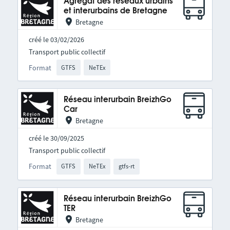
Agrégat des réseaux urbains
et interurbains de Bretagne
Bretagne
créé le 03/02/2026
Transport public collectif
Format
GTFS
NeTEx
Réseau interurbain BreizhGo
Car
Bretagne
créé le 30/09/2025
Transport public collectif
Format
GTFS
NeTEx
gtfs-rt
Réseau interurbain BreizhGo
TER
Bretagne