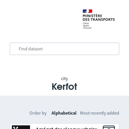
city
Kerfot
Order by
Alphabetical
Most recently added