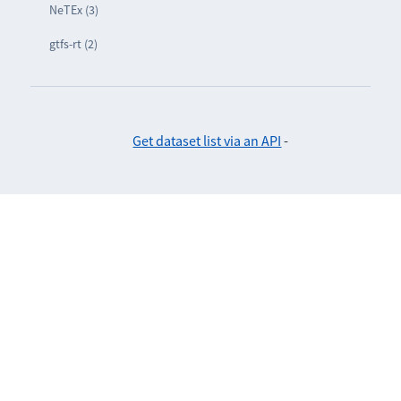
NeTEx (3)
gtfs-rt (2)
Get dataset list via an API
-