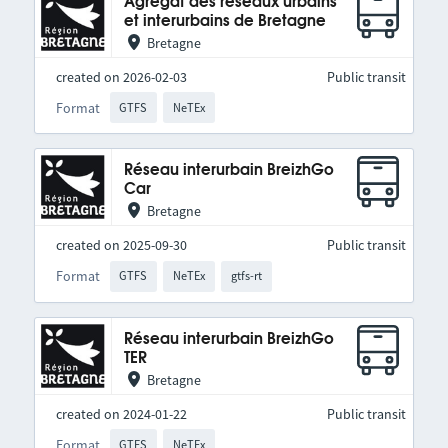
Agrégat des réseaux urbains
et interurbains de Bretagne
Bretagne
created on 2026-02-03
Public transit
Format
GTFS
NeTEx
Réseau interurbain BreizhGo
Car
Bretagne
created on 2025-09-30
Public transit
Format
GTFS
NeTEx
gtfs-rt
Réseau interurbain BreizhGo
TER
Bretagne
created on 2024-01-22
Public transit
Format
GTFS
NeTEx