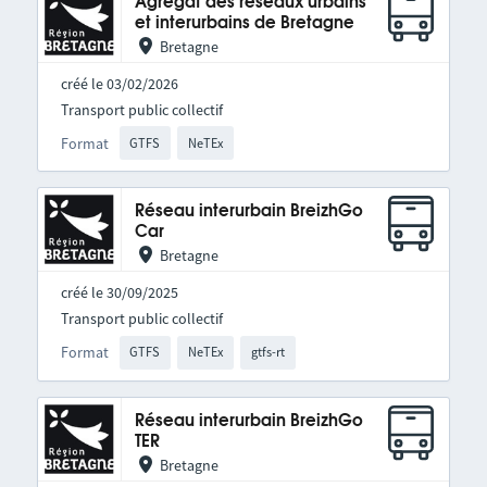
Agrégat des réseaux urbains
et interurbains de Bretagne
Bretagne
créé le 03/02/2026
Transport public collectif
Format
GTFS
NeTEx
Réseau interurbain BreizhGo
Car
Bretagne
créé le 30/09/2025
Transport public collectif
Format
GTFS
NeTEx
gtfs-rt
Réseau interurbain BreizhGo
TER
Bretagne