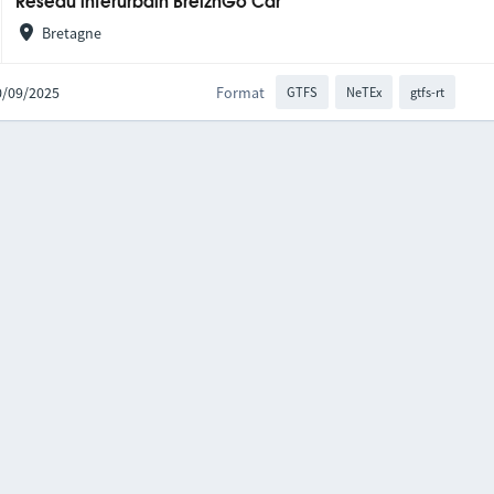
Réseau interurbain BreizhGo Car
Bretagne
30/09/2025
Format
GTFS
NeTEx
gtfs-rt