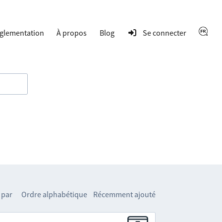
glementation
À propos
Blog
Se connecter
 par
Ordre alphabétique
Récemment ajouté