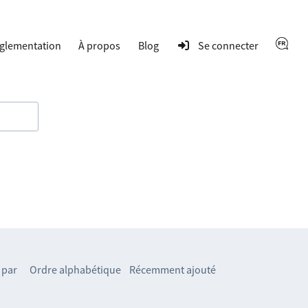
glementation
À propos
Blog
Se connecter
 par
Ordre alphabétique
Récemment ajouté