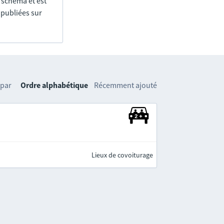
e schéma et est
 publiées sur
 par
Ordre alphabétique
Récemment ajouté
Lieux de covoiturage