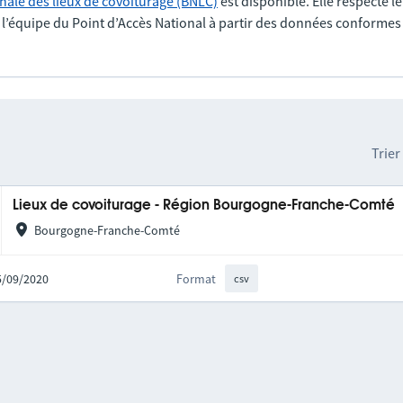
nale des lieux de covoiturage (BNLC)
est disponible. Elle respecte l
r l’équipe du Point d’Accès National à partir des données conformes
Trier
Lieux de covoiturage - Région Bourgogne-Franche-Comté
Bourgogne-Franche-Comté
25/09/2020
Format
csv