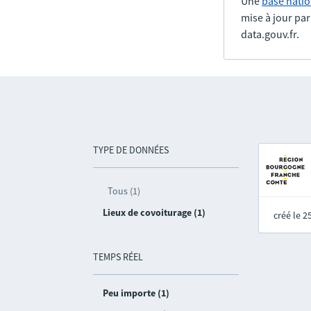
Une
base natio
mise à jour pa
data.gouv.fr.
TYPE DE DONNÉES
Tous (1)
Lieux de covoiturage (1)
créé le 
TEMPS RÉEL
Peu importe (1)